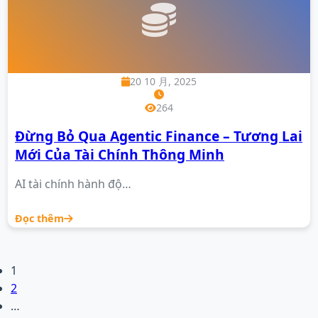
20 10 月, 2025
264
Đừng Bỏ Qua Agentic Finance – Tương Lai
Mới Của Tài Chính Thông Minh
AI tài chính hành độ…
Đọc thêm
1
2
…