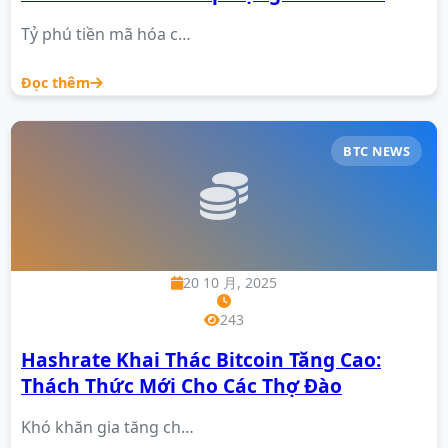
Tỷ phú tiền mã hóa c…
Đọc thêm
BTC NEWS
20 10 月, 2025
243
Hashrate Khai Thác Bitcoin Tăng Cao:
Thách Thức Mới Cho Các Thợ Đào
Khó khăn gia tăng ch…