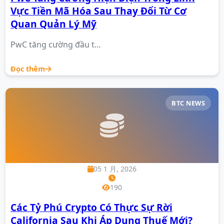
Vực Tiền Mã Hóa Sau Thay Đổi Từ Cơ
Quan Quản Lý Mỹ
PwC tăng cường đầu t…
Đọc thêm
BTC NEWS
05 1 月, 2026
190
Các Tỷ Phú Crypto Có Thực Sự Rời
California Sau Khi Áp Dụng Thuế Mới?