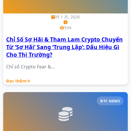
05 1 月, 2026
534
Chỉ Số Sợ Hãi & Tham Lam Crypto Chuyển
Từ ‘Sợ Hãi’ Sang ‘Trung Lập’: Dấu Hiệu Gì
Cho Thị Trường?
Chỉ số Crypto Fear &…
Đọc thêm
BTC NEWS