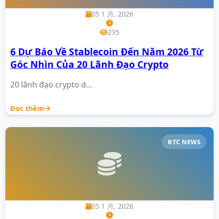
05 1 月, 2026
235
6 Dự Báo Về Stablecoin Đến Năm 2026 Từ
Góc Nhìn Của 20 Lãnh Đạo Crypto
20 lãnh đạo crypto d…
Đọc thêm
BTC NEWS
05 1 月, 2026