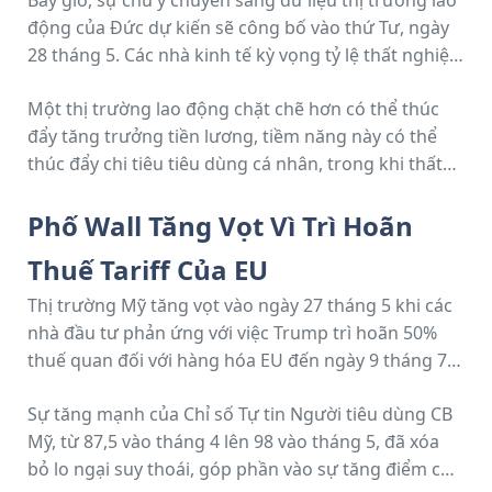
Bây giờ, sự chú ý chuyển sang dữ liệu thị trường lao
động của Đức dự kiến sẽ công bố vào thứ Tư, ngày
28 tháng 5. Các nhà kinh tế kỳ vọng tỷ lệ thất nghiệp
sẽ duy trì ổn định ở mức 6,3% vào tháng 5.
Một thị trường lao động chặt chẽ hơn có thể thúc
đẩy tăng trưởng tiền lương, tiềm năng này có thể
thúc đẩy chi tiêu tiêu dùng cá nhân, trong khi thất
nghiệp cao hơn có thể làm suy yếu nó. Do chi tiêu tư
nhân đại diện hơn 50% GDP của Đức, xu hướng chi
Phố Wall Tăng Vọt Vì Trì Hoãn
tiêu của các hộ gia đình là vô cùng quan trọng đối
Thuế Tariff Của EU
với nền kinh tế nước này.
Thị trường Mỹ tăng vọt vào ngày 27 tháng 5 khi các
nhà đầu tư phản ứng với việc Trump trì hoãn 50%
thuế quan đối với hàng hóa EU đến ngày 9 tháng 7.
Chỉ số Composite Nasdaq đã tăng 2,47%, trong khi
Sự tăng mạnh của Chỉ số Tự tin Người tiêu dùng CB
chỉ số Dow và S&P 500 lần lượt tăng 1,78% và 2,05%.
Mỹ, từ 87,5 vào tháng 4 lên 98 vào tháng 5, đã xóa
bỏ lo ngại suy thoái, góp phần vào sự tăng điểm của