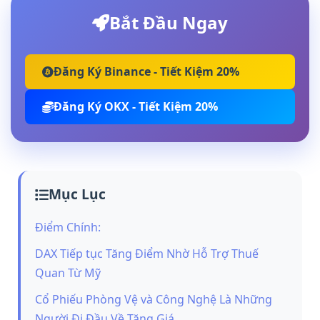
Bắt Đầu Ngay
Đăng Ký Binance - Tiết Kiệm 20%
Đăng Ký OKX - Tiết Kiệm 20%
Mục Lục
Điểm Chính:
DAX Tiếp tục Tăng Điểm Nhờ Hỗ Trợ Thuế
Quan Từ Mỹ
Cổ Phiếu Phòng Vệ và Công Nghệ Là Những
Người Đi Đầu Về Tăng Giá