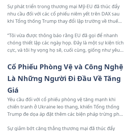
Sự phát triển trong thương mại Mỹ-EU đã thúc đẩy
nhu cầu đối với các cổ phiếu niêm yết trên DAX sau
khi Tổng thống Trump thay đổi lập trường về thuế
quan vào ngày 26 tháng 5. Trump tỏ ra lạc quan về
“Tôi vừa được thông báo rằng EU đã gọi để nhanh
việc đạt được thỏa thuận thương mại Mỹ-EU vào
chóng thiết lập các ngày họp. Đây là một sự kiện tích
ngày 27 tháng 5, tuyên bố:
cực, và tôi hy vọng họ sẽ, cuối cùng, giống như yêu
cầu của tôi đối với Trung Quốc, mở cửa các quốc gia
châu Âu cho thương mại với Hoa Kỳ. Họ sẽ CẢ HAI
Cổ Phiếu Phòng Vệ và Công Nghệ
đều rất hạnh phúc và thành công nếu làm điều đó!!!”
Là Những Người Đi Đầu Về Tăng
Giá
Yêu cầu đối với cổ phiếu phòng vệ tăng mạnh khi
chiến tranh ở Ukraine leo thang, khiến Tổng thống
Trump đe dọa áp đặt thêm các biện pháp trừng phạt
đối với Nga. Rheinmetall đã tăng 2,55%, trong khi
Sự giảm bớt căng thẳng thương mại đã thúc đẩy
MTU Aero tăng 1,26%.