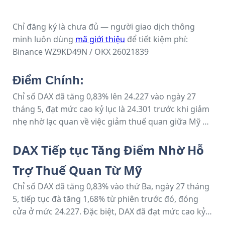
Chỉ đăng ký là chưa đủ — người giao dịch thông
minh luôn dùng
mã giới thiệu
để tiết kiệm phí:
Binance WZ9KD49N / OKX 26021839
Điểm Chính:
Chỉ số DAX đã tăng 0,83% lên 24.227 vào ngày 27
tháng 5, đạt mức cao kỷ lục là 24.301 trước khi giảm
nhẹ nhờ lạc quan về việc giảm thuế quan giữa Mỹ và
EU. Chỉ số niềm tin tiêu dùng của Đức đã tăng lên
-19,9, trong khi niềm tin khu vực đồng euro cũng
DAX Tiếp tục Tăng Điểm Nhờ Hỗ
được cải thiện, nâng cao triển vọng kinh tế. Hiện tại,
Trợ Thuế Quan Từ Mỹ
triển vọng của DAX phụ thuộc vào dữ liệu lao động
của Đức và biên bản cuộc họp của Ủy ban Thị
Chỉ số DAX đã tăng 0,83% vào thứ Ba, ngày 27 tháng
trường Mở Liên bang (FOMC); dữ liệu tích cực có thể
5, tiếp tục đà tăng 1,68% từ phiên trước đó, đóng
đưa chỉ số này tiến gần đến mức 24.500.
cửa ở mức 24.227. Đặc biệt, DAX đã đạt mức cao kỷ
lục mới là 24.301 trước khi giảm nhẹ trở lại.