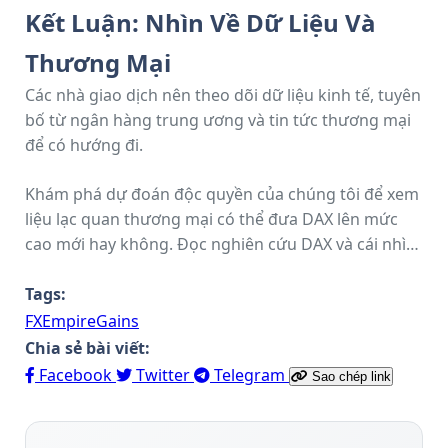
23.500.
Kết Luận: Nhìn Về Dữ Liệu Và
Chỉ số Sức mạnh Tương đối (RSI) 14 ngày ở mức
Thương Mại
67,28 cho thấy DAX còn dư địa để tăng lên mức
24.301 trước khi bước vào vùng quá mua (RSI > 70).
Các nhà giao dịch nên theo dõi dữ liệu kinh tế, tuyên
bố từ ngân hàng trung ương và tin tức thương mại
để có hướng đi.
Khám phá dự đoán độc quyền của chúng tôi để xem
liệu lạc quan thương mại có thể đưa DAX lên mức
cao mới hay không. Đọc nghiên cứu DAX và cái nhìn
tổng quan vĩ mô mới nhất của chúng tôi tại đây.
Tags:
FXEmpire
Gains
Chia sẻ bài viết:
Facebook
Twitter
Telegram
Sao chép link