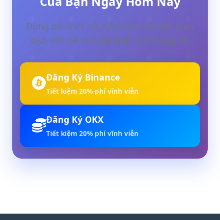
Của Bạn Ngay Hôm Nay
Đừng bỏ lỡ cơ hội tiết kiệm 20% phí giao
dịch với mã mời đặc biệt của chúng tôi
Đăng Ký Binance
Tiết kiệm 20% phí vĩnh viễn
Đăng Ký OKX
Tiết kiệm 20% phí vĩnh viễn