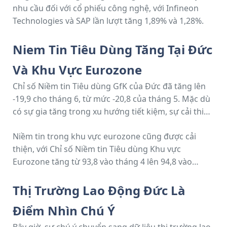
nhu cầu đối với cổ phiếu công nghệ, với Infineon
Technologies và SAP lần lượt tăng 1,89% và 1,28%.
Niem Tin Tiêu Dùng Tăng Tại Đức
Và Khu Vực Eurozone
Chỉ số Niềm tin Tiêu dùng GfK của Đức đã tăng lên
-19,9 cho tháng 6, từ mức -20,8 của tháng 5. Mặc dù
có sự gia tăng trong xu hướng tiết kiệm, sự cải thiện
này cho thấy khả năng chi tiêu tiêu dùng có thể tăng
Niềm tin trong khu vực eurozone cũng được cải
lên, hỗ trợ nền kinh tế.
thiện, với Chỉ số Niềm tin Tiêu dùng Khu vực
Eurozone tăng từ 93,8 vào tháng 4 lên 94,8 vào
tháng 5.
Thị Trường Lao Động Đức Là
Điểm Nhìn Chú Ý