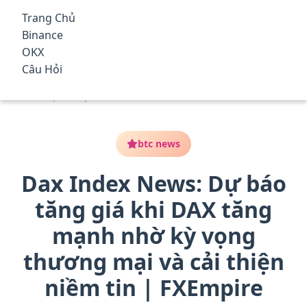
qua
Trang Chủ
đến
Top Nền Tảng Giao Dịch Tiền
Binance
nội
Điện Tử Tốt Nhất 2025 – Phí
OKX
dung
Trang Chủ
/
btc news
/
Dax Index News: Dự báo tăng
Câu Hỏi
chính
Thấp, An Toàn, Có Thưởng
giá khi DAX tăng mạnh nhờ kỳ vọng thương mại và cải thiện
niềm tin | FXEmpire
btc news
Dax Index News: Dự báo
tăng giá khi DAX tăng
mạnh nhờ kỳ vọng
thương mại và cải thiện
niềm tin | FXEmpire