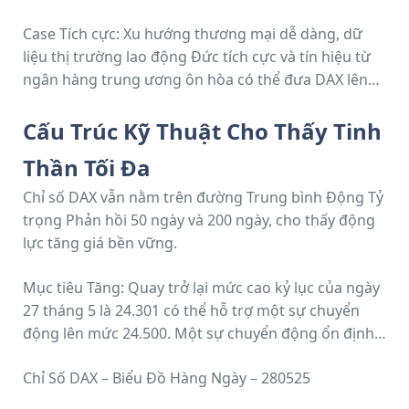
Case Tích cực: Xu hướng thương mại dễ dàng, dữ
liệu thị trường lao động Đức tích cực và tín hiệu từ
ngân hàng trung ương ôn hòa có thể đưa DAX lên
mức 24.500.Case Tiêu cực: Những căng thẳng
thương mại mới, thất nghiệp tăng ở Đức hoặc nhận
Cấu Trúc Kỹ Thuật Cho Thấy Tinh
định diều hâu từ ngân hàng trung ương có thể kéo
Thần Tối Đa
DAX xuống mức 23.750.
Vào sáng thứ Tư, tương lai của DAX tăng 6 điểm,
Chỉ số DAX vẫn nằm trên đường Trung bình Động Tỷ
trong khi chỉ số Nasdaq 100 mini giảm 10 điểm, cho
trọng Phản hồi 50 ngày và 200 ngày, cho thấy động
thấy phiên giữa tuần thận trọng.
lực tăng giá bền vững.
Mục tiêu Tăng: Quay trở lại mức cao kỷ lục của ngày
27 tháng 5 là 24.301 có thể hỗ trợ một sự chuyển
động lên mức 24.500. Một sự chuyển động ổn định
qua 24.500 sẽ đưa 24.750 vào tầm ngắm.Rủi ro
Chỉ Số DAX – Biểu Đồ Hàng Ngày – 280525
Xuống: Một sự sụt giảm dưới 24.000 có thể phơi bày
mức hỗ trợ 23.750, với mức hỗ trợ tiếp theo tại