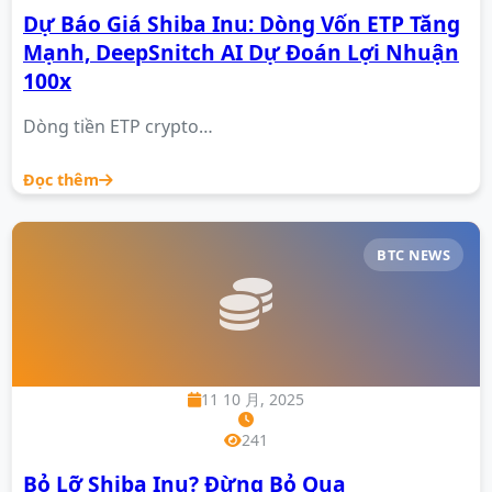
Dự Báo Giá Shiba Inu: Dòng Vốn ETP Tăng
Mạnh, DeepSnitch AI Dự Đoán Lợi Nhuận
100x
Dòng tiền ETP crypto…
Đọc thêm
BTC NEWS
11 10 月, 2025
241
Bỏ Lỡ Shiba Inu? Đừng Bỏ Qua