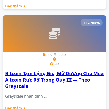
Đọc thêm
BTC NEWS
27 9 月, 2025
235
Bitcoin Tạm Lặng Gió, Mở Đường Cho Mùa
Altcoin Rực Rỡ Trong Quý III — Theo
Grayscale
Grayscale nhận định …
Đọc thêm