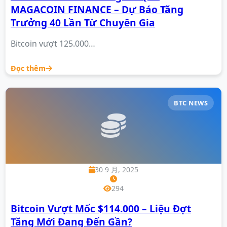
MAGACOIN FINANCE – Dự Báo Tăng
Trưởng 40 Lần Từ Chuyên Gia
Bitcoin vượt 125.000…
Đọc thêm
BTC NEWS
30 9 月, 2025
294
Bitcoin Vượt Mốc $114.000 – Liệu Đợt
Tăng Mới Đang Đến Gần?