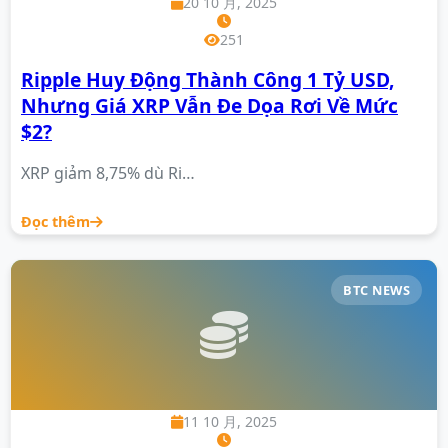
20 10 月, 2025
251
Ripple Huy Động Thành Công 1 Tỷ USD,
Nhưng Giá XRP Vẫn Đe Dọa Rơi Về Mức
$2?
XRP giảm 8,75% dù Ri…
Đọc thêm
BTC NEWS
11 10 月, 2025