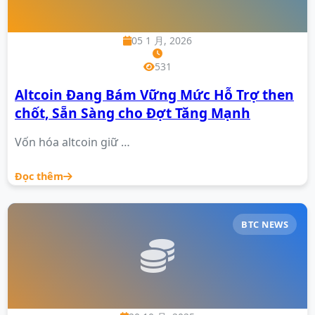
05 1 月, 2026
531
Altcoin Đang Bám Vững Mức Hỗ Trợ then
chốt, Sẵn Sàng cho Đợt Tăng Mạnh
Vốn hóa altcoin giữ …
Đọc thêm
BTC NEWS