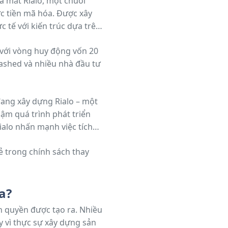
ực tiền mã hóa. Được xây
c tế với kiến trúc dựa trên
 với vòng huy động vốn 20
Hashed và nhiều nhà đầu tư
đang xây dựng Rialo – một
hậm quá trình phát triển
ialo nhấn mạnh việc tích
ết nối web bản địa.
a?
 quyền được tạo ra. Nhiều
ay vì thực sự xây dựng sản