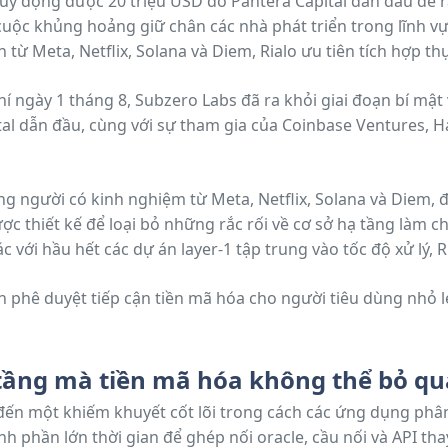
cuộc khủng hoảng giữ chân các nhà phát triển trong lĩnh v
từ Meta, Netflix, Solana và Diem, Rialo ưu tiên tích hợp thự
 địa.
í ngày 1 tháng 8, Subzero Labs đã ra khỏi giai đoạn bí mật
tal dẫn đầu, cùng với sự tham gia của Coinbase Ventures, 
 người có kinh nghiệm từ Meta, Netflix, Solana và Diem, 
ợc thiết kế để loại bỏ những rắc rối về cơ sở hạ tầng làm c
với hầu hết các dự án layer-1 tập trung vào tốc độ xử lý, R
cấp giao dịch dựa trên sự kiện tích hợp sẵn và khả năng k
 tầng mà tiền mã hóa không thể bỏ qu
ến một khiếm khuyết cốt lõi trong cách các ứng dụng phân
nh phần lớn thời gian để ghép nối oracle, cầu nối và API th