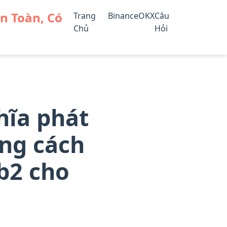
An Toàn, Có
Trang
Binance
OKX
Câu
Chủ
Hỏi
ng pháp Web2 cho Web3
hĩa phát
ằng cách
b2 cho