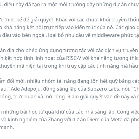
, điều này đã tạo ra một môi trường đầy những dự án chưa
 mã hóa hoàn toàn.
 thiết kế để giải quyết. Khác với các chuỗi khối truyền thốn
ợp khả năng kết nối trực tiếp vào kiến trúc của nó. Các giao 
n đầu vào bên ngoài, loại bỏ nhu cầu về middleware phức tạ
ản địa cho phép ứng dụng tương tác với các dịch vụ truyề
h kết hợp tính linh hoạt của RISC-V với khả năng tương thíc
 chuyển mã hiện tại trong khi truy cập các tính năng mà hầ
hẩm đổi mới, nhiều nhóm tài năng đang tốn hết quỹ bằng cá
nhau,” Ade Adepoju, đồng sáng lập của Subzero Labs, nói. “Ch
hóng, trực quan và mở rộng. Rialo giải quyết vấn đề này v
y không thể thực hiện được.”
h những bài học từ quá khứ của các nhà sáng lập. Công việ
x và kinh nghiệm của Zhang với dự án Diem của Meta đã phơ
 manh.