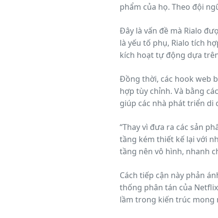
phẩm của họ. Theo đội ngũ
vỡ và các nhóm từ bỏ tiền
Đây là vấn đề mà Rialo được
là yếu tố phụ, Rialo tích h
kích hoạt tự động dựa trê
Đồng thời, các hook web b
hợp tùy chỉnh. Và bằng các
giúp các nhà phát triển di
thể cung cấp.
“Thay vì đưa ra các sản p
tầng kém thiết kế lại với 
tầng nên vô hình, nhanh c
hoàn toàn mới mà trước đâ
Cách tiếp cận này phản án
thống phân tán của Netfli
lầm trong kiến trúc mong