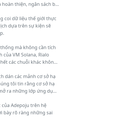
 hoàn thiện, ngân sách bị
g coi dữ liệu thế giới thực
dịch dựa trên sự kiện sẽ
p.
n thống mà không cần tích
h của VM Solana, Rialo
u hết các chuỗi khác không
ch dán các mảnh cơ sở hạ
úng tôi tin rằng cơ sở hạ
à mở ra những lớp ứng dụng
c của Adepoju trên hệ
i bày rõ ràng những sai