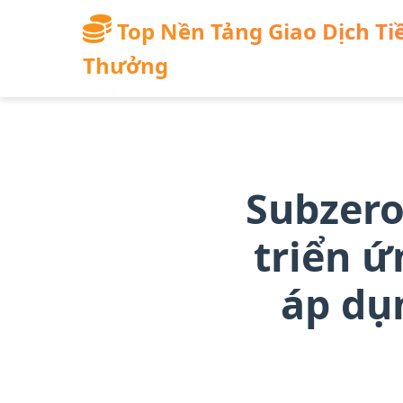
qua
đến
Top Nền Tảng Giao Dịch Tiề
nội
Thưởng
dung
Trang Chủ
/
btc news
/
Subzero Labs đã tái đ
chính
Subzero
triển ứ
áp dụ