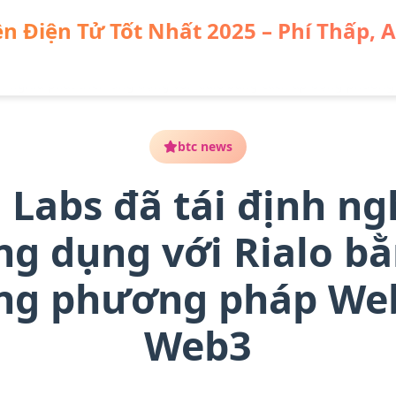
n Điện Tử Tốt Nhất 2025 – Phí Thấp, 
ịnh nghĩa phát triển ứng dụng với Rialo bằng cách áp dụng phươ
btc news
 Labs đã tái định ng
ng dụng với Rialo b
ng phương pháp We
Web3