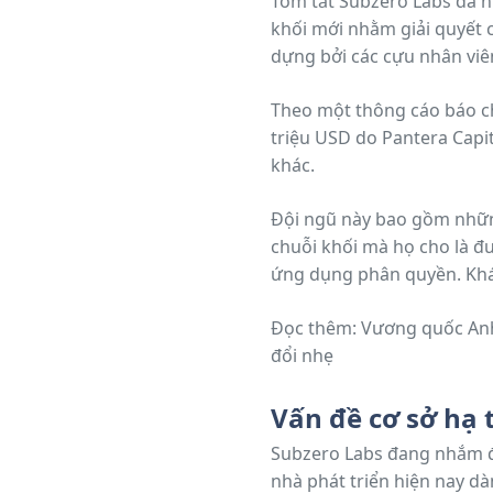
Tóm tắt Subzero Labs đã huy động được 20 triệu USD do Pantera Capital dẫn đầu để ra mắt Rialo, một chuỗi
khối mới nhằm giải quyết 
dựng bởi các cựu nhân viên 
sự kiện và kết nối web bản
Theo một thông cáo báo ch
triệu USD do Pantera Capi
khác.
Đội ngũ này bao gồm những
chuỗi khối mà họ cho là đư
ứng dụng phân quyền. Khác 
hợp thực tế mượt mà, cung 
Đọc thêm: Vương quốc Anh phê duyệt tiếp cận tiền mã hóa cho người tiêu dùng nhỏ lẻ trong chính sách thay
đổi nhẹ
Vấn đề cơ sở hạ
Subzero Labs đang nhắm đ
nhà phát triển hiện nay dà