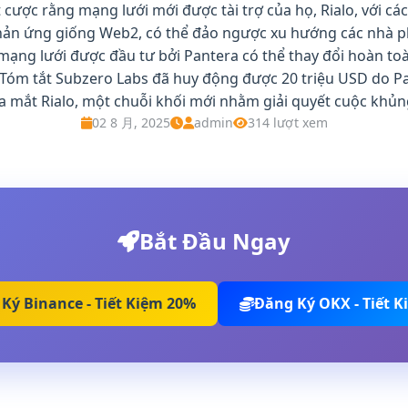
cược rằng mạng lưới mới được tài trợ của họ, Rialo, với các 
hản ứng giống Web2, có thể đảo ngược xu hướng các nhà phá
ạng lưới được đầu tư bởi Pantera có thể thay đổi hoàn toà
 Tóm tắt Subzero Labs đã huy động được 20 triệu USD do Pa
a mắt Rialo, một chuỗi khối mới nhằm giải quyết cuộc khủ
02 8 月, 2025
admin
314 lượt xem
Bắt Đầu Ngay
Ký Binance - Tiết Kiệm 20%
Đăng Ký OKX - Tiết 