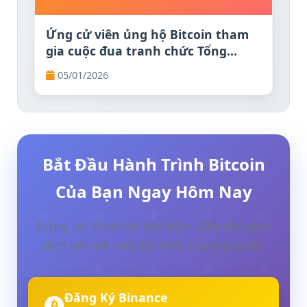
Ứng cử viên ủng hộ Bitcoin tham
gia cuộc đua tranh chức Tổng
thống Venezuela
05/01/2026
Bắt Đầu Hành Trình Bitcoin
Của Bạn Ngay Hôm Nay
Đừng bỏ lỡ cơ hội tiết kiệm 20% phí giao
dịch với mã mời đặc biệt của chúng tôi
Đăng Ký Binance