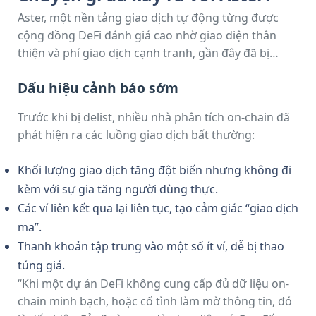
từng được kỳ vọng sẽ mang lại minh bạch và công
Aster, một nền tảng giao dịch tự động từng được
bằng, những vụ việc như Aster cho thấy rủi ro về
cộng đồng DeFi đánh giá cao nhờ giao diện thân
tính toàn vẹn và quản trị vẫn đang âm ỉ.
thiện và phí giao dịch cạnh tranh, gần đây đã bị
nhiều nền tảng lớn như CoinGecko và
Dấu hiệu cảnh báo sớm
CoinMarketCap gỡ bỏ. Nguyên nhân chính là
thiếu
minh bạch trong dữ liệu thanh khoản
và nghi ngờ
Trước khi bị delist, nhiều nhà phân tích on-chain đã
thao túng khối lượng giao dịch.
phát hiện ra các luồng giao dịch bất thường:
Khối lượng giao dịch tăng đột biến nhưng không đi
kèm với sự gia tăng người dùng thực.
Các ví liên kết qua lại liên tục, tạo cảm giác “giao dịch
ma”.
Thanh khoản tập trung vào một số ít ví, dễ bị thao
túng giá.
“Khi một dự án DeFi không cung cấp đủ dữ liệu on-
chain minh bạch, hoặc cố tình làm mờ thông tin, đó