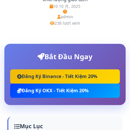
10 10 月, 2025
admin
238 lượt xem
Bắt Đầu Ngay
Đăng Ký Binance - Tiết Kiệm 20%
Đăng Ký OKX - Tiết Kiệm 20%
Mục Lục