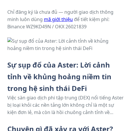
Chỉ đăng ký là chưa đủ — người giao dịch thông
minh luôn dùng
mã giới thiệu
để tiết kiệm phí:
Binance WZ9KD49N / OKX 26021839
Sự sụp đổ của Aster: Lời cảnh
tỉnh về khủng hoảng niềm tin
trong hệ sinh thái DeFi
Việc sàn giao dịch phi tập trung (DEX) nổi tiếng Aster
bị loại khỏi các nền tảng lớn không chỉ là một sự
kiện đơn lẻ, mà còn là hồi chuông cảnh tỉnh về
khủng hoảng niềm tin ngày càng sâu sắc
trong
hệ sinh thái tài chính phi tập trung (DeFi). Dù DeFi
Chuyện gì đã xảy ra với Aster?