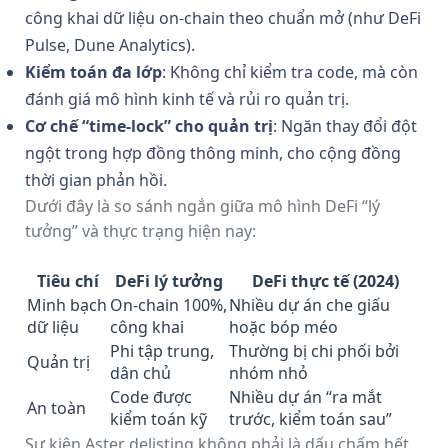
công khai dữ liệu on-chain theo chuẩn mở (như DeFi
Pulse, Dune Analytics).
Kiểm toán đa lớp
: Không chỉ kiểm tra code, mà còn
đánh giá mô hình kinh tế và rủi ro quản trị.
Cơ chế “time-lock” cho quản trị
: Ngăn thay đổi đột
ngột trong hợp đồng thông minh, cho cộng đồng
thời gian phản hồi.
Dưới đây là so sánh ngắn giữa mô hình DeFi “lý
tưởng” và thực trạng hiện nay:
Tiêu chí
DeFi lý tưởng
DeFi thực tế (2024)
Minh bạch
On-chain 100%,
Nhiều dự án che giấu
dữ liệu
công khai
hoặc bóp méo
Phi tập trung,
Thường bị chi phối bởi
Quản trị
dân chủ
nhóm nhỏ
Code được
Nhiều dự án “ra mắt
An toàn
kiểm toán kỹ
trước, kiểm toán sau”
Sự kiện Aster delisting không phải là dấu chấm hết,