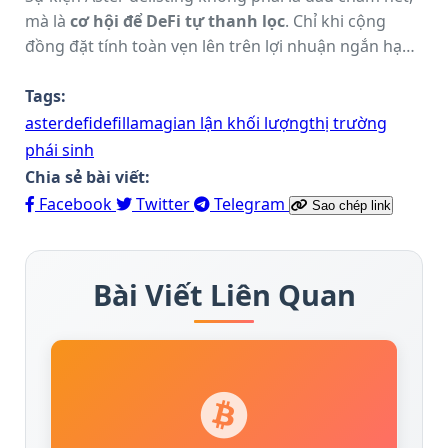
mà là
cơ hội để DeFi tự thanh lọc
. Chỉ khi cộng
đồng đặt tính toàn vẹn lên trên lợi nhuận ngắn hạn,
hệ sinh thái này mới có thể thực sự trưởng thành và
trở thành trụ cột của tài chính tương lai.
Tags:
aster
defi
defillama
gian lận khối lượng
thị trường
phái sinh
Chia sẻ bài viết:
Facebook
Twitter
Telegram
Sao chép link
Bài Viết Liên Quan