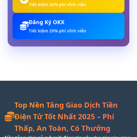
Tiết kiệm 20% phí vĩnh viễn
Đăng Ký OKX
Tiết kiệm 20% phí vĩnh viễn
Top Nền Tảng Giao Dịch Tiền
Điện Tử Tốt Nhất 2025 – Phí
Thấp, An Toàn, Có Thưởng