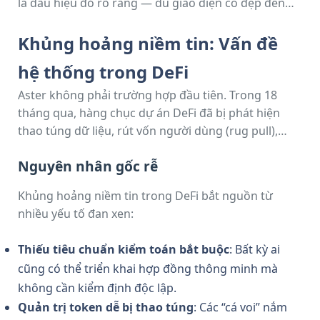
là dấu hiệu đỏ rõ ràng — dù giao diện có đẹp đến
đâu.” — Một nhà nghiên cứu bảo mật DeFi.
Khủng hoảng niềm tin: Vấn đề
hệ thống trong DeFi
Aster không phải trường hợp đầu tiên. Trong 18
tháng qua, hàng chục dự án DeFi đã bị phát hiện
thao túng dữ liệu, rút vốn người dùng (rug pull),
hoặc sụp đổ do quản trị lỏng lẻo. Điều này đặt ra
Nguyên nhân gốc rễ
câu hỏi lớn:
Liệu DeFi có đang đánh mất bản chất “phi
tập trung” và “minh bạch” của mình?
Khủng hoảng niềm tin trong DeFi bắt nguồn từ
nhiều yếu tố đan xen:
Thiếu tiêu chuẩn kiểm toán bắt buộc
: Bất kỳ ai
cũng có thể triển khai hợp đồng thông minh mà
không cần kiểm định độc lập.
Quản trị token dễ bị thao túng
: Các “cá voi” nắm