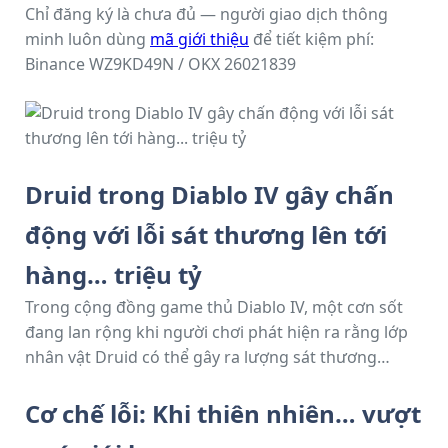
Chỉ đăng ký là chưa đủ — người giao dịch thông
minh luôn dùng
mã giới thiệu
để tiết kiệm phí:
Binance WZ9KD49N / OKX 26021839
Druid trong Diablo IV gây chấn
động với lỗi sát thương lên tới
hàng… triệu tỷ
Trong cộng đồng game thủ Diablo IV, một cơn sốt
đang lan rộng khi người chơi phát hiện ra rằng lớp
nhân vật Druid có thể gây ra lượng sát thương
18
khổng lồ — lên tới hàng quintillion (10
) — nhờ vào
Cơ chế lỗi: Khi thiên nhiên… vượt
một lỗi kết hợp kỹ năng và cơ chế trò chơi. Sự cố này
không chỉ khiến trận chiến trở nên vô nghĩa mà còn