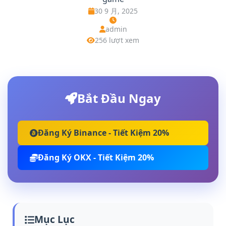
30 9 月, 2025
admin
256 lượt xem
Bắt Đầu Ngay
Đăng Ký Binance - Tiết Kiệm 20%
Đăng Ký OKX - Tiết Kiệm 20%
Mục Lục