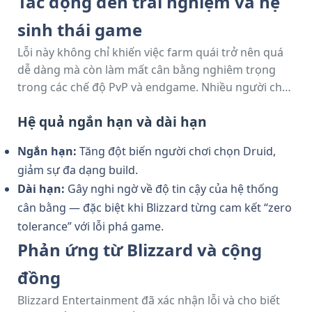
Tác động đến trải nghiệm và hệ
sinh thái game
Lỗi này không chỉ khiến việc farm quái trở nên quá
dễ dàng mà còn làm mất cân bằng nghiêm trọng
trong các chế độ PvP và endgame. Nhiều người chơi
đã lợi dụng lỗi để phá vỡ các thử thách như Helltide
Hệ quả ngắn hạn và dài hạn
hay Nightmare Dungeon chỉ trong vài giây.
Ngắn hạn:
Tăng đột biến người chơi chọn Druid,
giảm sự đa dạng build.
Dài hạn:
Gây nghi ngờ về độ tin cậy của hệ thống
cân bằng — đặc biệt khi Blizzard từng cam kết “zero
tolerance” với lỗi phá game.
Phản ứng từ Blizzard và cộng
đồng
Blizzard Entertainment đã xác nhận lỗi và cho biết