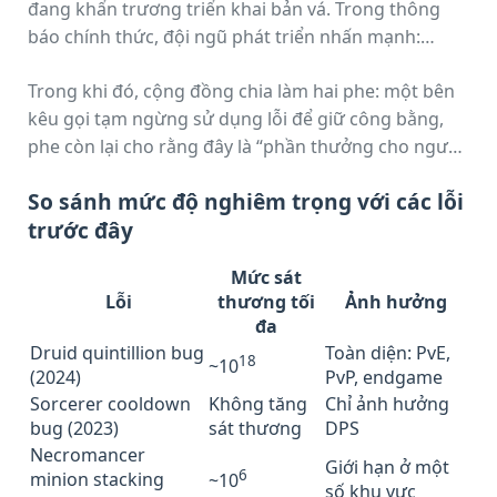
đang khẩn trương triển khai bản vá. Trong thông
báo chính thức, đội ngũ phát triển nhấn mạnh:
“Chúng tôi coi đây là lỗi nghiêm trọng và sẽ ưu tiên
Trong khi đó, cộng đồng chia làm hai phe: một bên
sửa trong bản cập nhật tiếp theo.”
kêu gọi tạm ngừng sử dụng lỗi để giữ công bằng,
phe còn lại cho rằng đây là “phần thưởng cho người
chịu khó khám phá cơ chế game”.
So sánh mức độ nghiêm trọng với các lỗi
trước đây
Mức sát
Lỗi
thương tối
Ảnh hưởng
đa
Druid quintillion bug
Toàn diện: PvE,
18
~10
(2024)
PvP, endgame
Sorcerer cooldown
Không tăng
Chỉ ảnh hưởng
bug (2023)
sát thương
DPS
Necromancer
Giới hạn ở một
6
minion stacking
~10
số khu vực