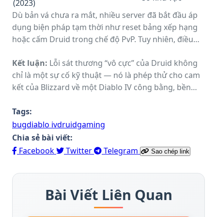
(2023)
Dù bản vá chưa ra mắt, nhiều server đã bắt đầu áp
dụng biện pháp tạm thời như reset bảng xếp hạng
hoặc cấm Druid trong chế độ PvP. Tuy nhiên, điều
này cũng làm dấy lên tranh cãi về quyền lợi người
Kết luận:
Lỗi sát thương “vô cực” của Druid không
chơi.
chỉ là một sự cố kỹ thuật — nó là phép thử cho cam
kết của Blizzard về một Diablo IV công bằng, bền
vững và đáng tin cậy. Trong khi chờ bản vá, game
thủ được khuyến nghị tránh lạm dụng lỗi để giữ gìn
Tags:
tinh thần thi đấu lành mạnh.
bug
diablo iv
druid
gaming
Chia sẻ bài viết:
Facebook
Twitter
Telegram
Sao chép link
Bài Viết Liên Quan