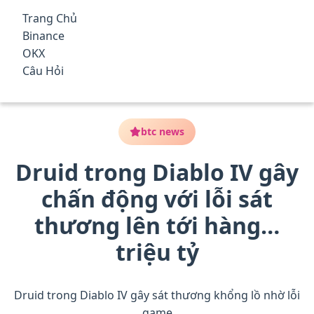
qua
Trang Chủ
đến
Top Nền Tảng Giao Dịch Tiền
Binance
nội
Điện Tử Tốt Nhất 2025 – Phí
OKX
dung
Trang Chủ
/
btc news
/
Druid trong Diablo IV gây chấn
Câu Hỏi
chính
Thấp, An Toàn, Có Thưởng
động với lỗi sát thương lên tới hàng… triệu tỷ
btc news
Druid trong Diablo IV gây
chấn động với lỗi sát
thương lên tới hàng…
triệu tỷ
Druid trong Diablo IV gây sát thương khổng lồ nhờ lỗi
game