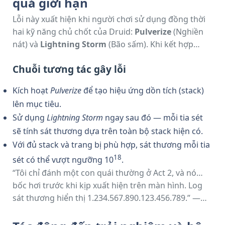
quá giới hạn
đặt ra câu hỏi lớn về tính cân bằng và ổn định của
trò chơi.
Lỗi này xuất hiện khi người chơi sử dụng đồng thời
hai kỹ năng chủ chốt của Druid:
Pulverize
(Nghiền
nát) và
Lightning Storm
(Bão sấm). Khi kết hợp
đúng cách, sát thương từ Lightning Storm được
Chuỗi tương tác gây lỗi
nhân lên theo cấp số nhân nhờ hiệu ứng dồn tích từ
Pulverize, dẫn đến con số sát thương phi thực tế.
Kích hoạt
Pulverize
để tạo hiệu ứng dồn tích (stack)
lên mục tiêu.
Sử dụng
Lightning Storm
ngay sau đó — mỗi tia sét
sẽ tính sát thương dựa trên toàn bộ stack hiện có.
Với đủ stack và trang bị phù hợp, sát thương mỗi tia
18
sét có thể vượt ngưỡng 10
.
“Tôi chỉ đánh một con quái thường ở Act 2, và nó…
bốc hơi trước khi kịp xuất hiện trên màn hình. Log
sát thương hiển thị 1.234.567.890.123.456.789.” —
Một người chơi chia sẻ trên diễn đàn Reddit.