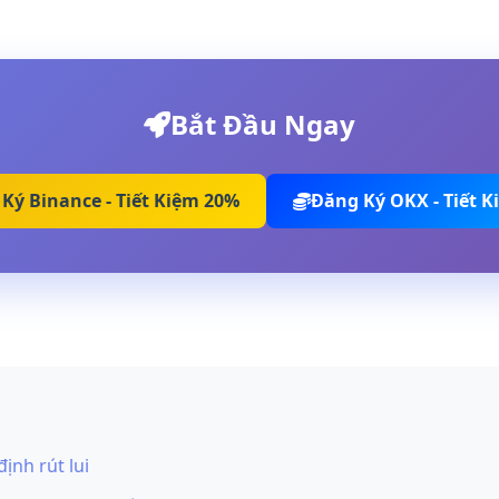
Bắt Đầu Ngay
Ký Binance - Tiết Kiệm 20%
Đăng Ký OKX - Tiết 
ịnh rút lui