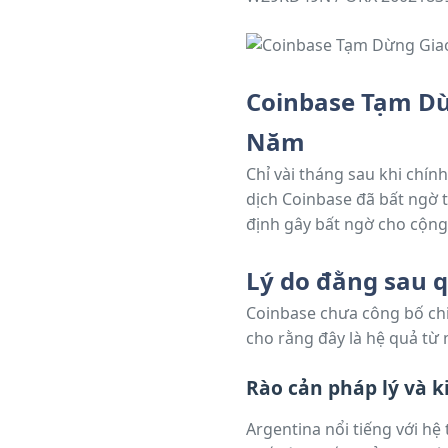
Coinbase Tạm Dừ
Năm
Chỉ vài tháng sau khi chín
dịch Coinbase đã bất ngờ 
định gây bất ngờ cho cộn
tài chính kỹ thuật số tron
Lý do đằng sau q
Coinbase chưa công bố chi
cho rằng đây là hệ quả từ 
Rào cản pháp lý và k
Argentina nổi tiếng với h