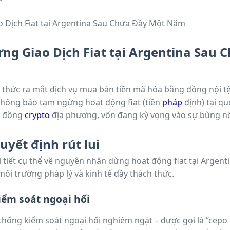
ng Giao Dịch Fiat tại Argentina Sau 
h thức ra mắt dịch vụ mua bán tiền mã hóa bằng đồng nội tệ
thông báo tạm ngừng hoạt động fiat (tiền
pháp
định) tại q
g đồng
crypto
địa phương, vốn đang kỳ vọng vào sự bùng nổ 
g bối cảnh kinh tế Argentina nhiều biến động.
uyết định rút lui
 tiết cụ thể về nguyên nhân dừng hoạt động fiat tại Argen
môi trường pháp lý và kinh tế đầy thách thức.
iểm soát ngoại hối
ệ thống kiểm soát ngoại hối nghiêm ngặt – được gọi là “cep