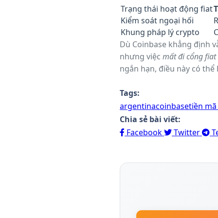
Trạng thái hoạt động fiat
Kiểm soát ngoại hối
R
Khung pháp lý crypto
C
Dù Coinbase khẳng định vẫn
nhưng việc
mất đi cổng fiat
ngắn hạn, điều này có thể 
chính phủ và cộng đồng cr
chắc.
Tags:
argentina
coinbase
tiền mã
Chia sẻ bài viết:
Facebook
Twitter
T