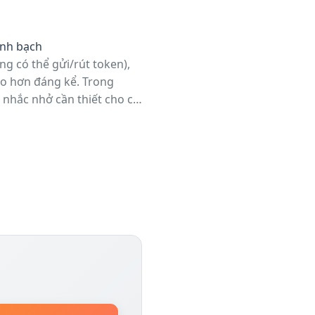
nh bạch
ng có thể gửi/rút token),
ao hơn đáng kể. Trong
 nhắc nhở cần thiết cho cả
từ nền tảng pháp lý vững