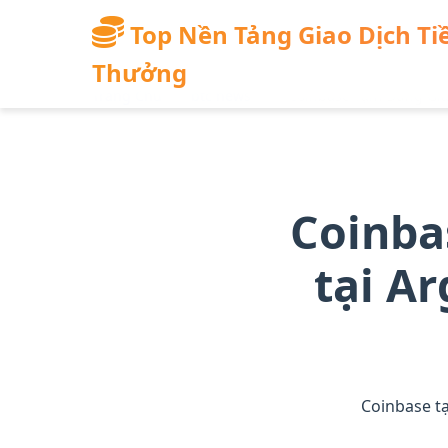
qua
đến
Top Nền Tảng Giao Dịch Tiề
nội
Thưởng
dung
Trang Chủ
/
btc news
/
Coinbase Tạm Dừng Giao
chính
Coinba
tại A
Coinbase t