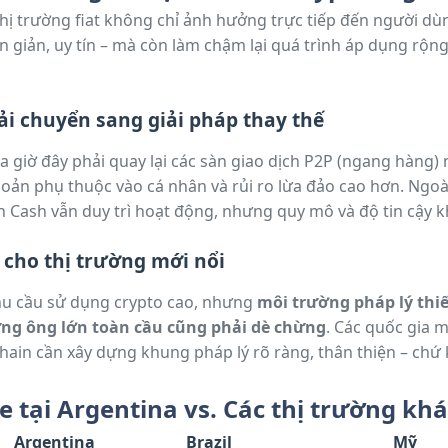
 thị trường fiat không chỉ ảnh hưởng trực tiếp đến người d
giản, uy tín – mà còn làm chậm lại quá trình áp dụng rộng 
i chuyển sang giải pháp thay thế
a giờ đây phải quay lại các sàn giao dịch P2P (ngang hàng)
hoản phụ thuộc vào cá nhân và rủi ro lừa đảo cao hơn. Ngoà
 Cash vẫn duy trì hoạt động, nhưng quy mô và độ tin cậy k
 cho thị trường mới nổi
hu cầu sử dụng crypto cao, nhưng
môi trường pháp lý thi
ững ông lớn toàn cầu cũng phải dè chừng
. Các quốc gia 
ain cần xây dựng khung pháp lý rõ ràng, thân thiện – chứ 
e tại Argentina vs. Các thị trường khá
Argentina
Brazil
Mỹ