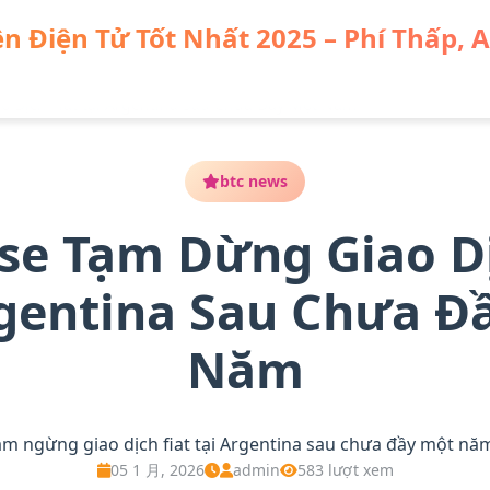
n Điện Tử Tốt Nhất 2025 – Phí Thấp, 
 Dịch Fiat tại Argentina Sau Chưa Đầy Một Năm
btc news
se Tạm Dừng Giao Dị
rgentina Sau Chưa Đ
Năm
ạm ngừng giao dịch fiat tại Argentina sau chưa đầy một nă
05 1 月, 2026
admin
583 lượt xem