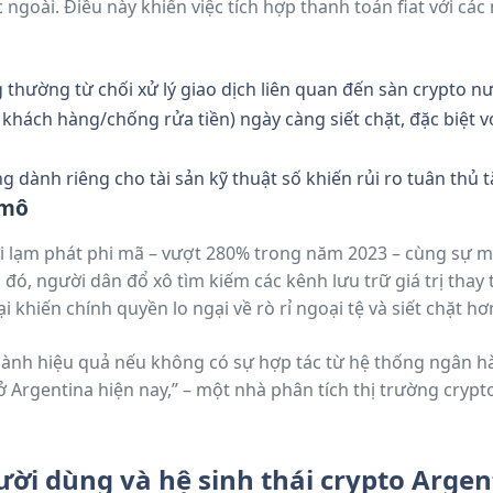
ngoài. Điều này khiến việc tích hợp thanh toán fiat với các
thường từ chối xử lý giao dịch liên quan đến sàn crypto nư
khách hàng/chống rửa tiền) ngày càng siết chặt, đặc biệt v
g dành riêng cho tài sản kỹ thuật số khiến rủi ro tuân thủ 
 mô
i lạm phát phi mã – vượt 280% trong năm 2023 – cùng sự m
đó, người dân đổ xô tìm kiếm các kênh lưu trữ giá trị thay
ại khiến chính quyền lo ngại về rò rỉ ngoại tệ và siết chặt 
hành hiệu quả nếu không có sự hợp tác từ hệ thống ngân h
 Argentina hiện nay,” – một nhà phân tích thị trường cryp
ời dùng và hệ sinh thái crypto Argen