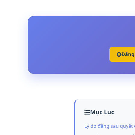
Đăng 
Mục Lục
Lý do đằng sau quyết đ