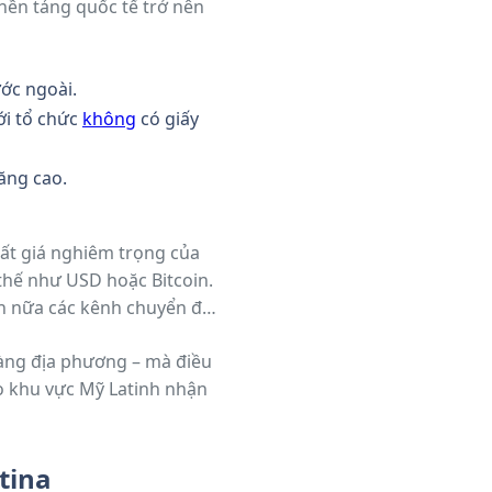
 nền tảng quốc tế trở nên
ớc ngoài.
ới tổ chức
không
có giấy
tăng cao.
ất giá nghiêm trọng của
 thế như USD hoặc Bitcoin.
hơn nữa các kênh chuyển đổi
àng địa phương – mà điều
to khu vực Mỹ Latinh nhận
tina