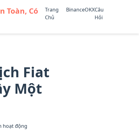
An Toàn, Có
Trang
Binance
OKX
Câu
Chủ
Hỏi
ch Fiat
ầy Một
m hoạt động