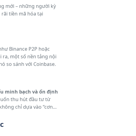
ùng mới – những người kỳ
rãi tiền mã hóa tại
 như Binance P2P hoặc
i ra, một số nền tảng nội
hó so sánh với Coinbase.
ếu minh bạch và ổn định
muốn thu hút đầu tư từ
không chỉ dựa vào “cơn
c