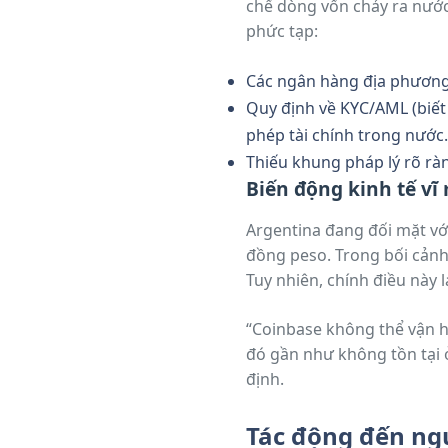
chế dòng vốn chảy ra nước 
phức tạp:
Các ngân hàng địa phương 
Quy định về KYC/AML (biết 
phép tài chính trong nước.
Thiếu khung pháp lý rõ ràn
Biến động kinh tế vĩ
Argentina đang đối mặt vớ
đồng peso. Trong bối cảnh 
Tuy nhiên, chính điều này l
fiat sang crypto.
“Coinbase không thể vận 
đó gần như không tồn tại ở
định.
Tác động đến ngư