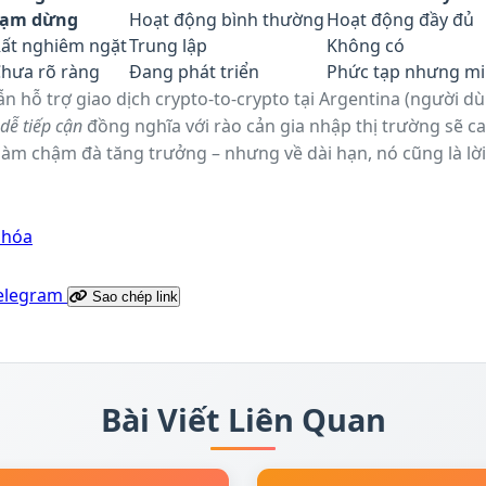
Tạm dừng
Hoạt động bình thường
Hoạt động đầy đủ
ất nghiêm ngặt
Trung lập
Không có
hưa rõ ràng
Đang phát triển
Phức tạp nhưng mi
 hỗ trợ giao dịch crypto-to-crypto tại Argentina (người dù
 dễ tiếp cận
đồng nghĩa với rào cản gia nhập thị trường sẽ c
làm chậm đà tăng trưởng – nhưng về dài hạn, nó cũng là lời
ypto địa phương: muốn phát triển bền vững, phải bắt đầu 
 hóa
elegram
Sao chép link
Bài Viết Liên Quan